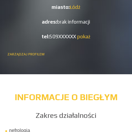
miasto:
Łódź
adres:
brak informacji
tel:
509XXXXXX
pokaż
ZARZĄDZAJ PROFILEM
INFORMACJE O BIEGŁYM
Zakres działalności
nefrologia