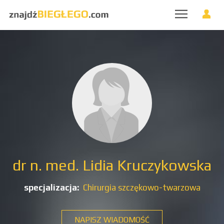
dr n. med. Lidia Kruczykowska
specjalizacja:
Chirurgia szczękowo-twarzowa
NAPISZ WIADOMOŚĆ