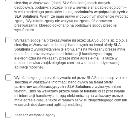
siedzibą w Warszawie (dalej: SLA Solutions) moich danych
osobowych, podanych przeze mnie w serwisie znajdzbieglego.com –
w celu marketingu produktów i usług
podmiotów współpracujących z
SLA Solutions
. Wiem, że mam prawo w dowolnym momencie wycofać
zgodę. Wycofanie zgody nie wpływa na zgodność z prawem
przetwarzania, którego dokonano na podstawie zgody przed jej
wycofaniem.
Wyrażam zgodę na przekazywanie mi przez SLA Solutions sp. z o.o. z
siedzibą w Warszawie informacji handlowych na temat oferty
SLA
Solutions
z wykorzystaniem telefonu, sms na wskazany przeze mnie
nr telefonu oraz przesyłanie mi informacji handlowych drogą
elektroniczną na wskazany przeze mnie adres e-mail, a także w
ramach serwisu znajdzbieglego.com lub w ramach dedykowanej
aplikacji mobilnej.
Wyrażam zgodę na przekazywanie mi przez SLA Solutions sp. z o.o. z
siedzibą w Warszawie informacji handlowych na temat oferty
partnerów współpracujących z SLA Solutions
z wykorzystaniem
telefonu, sms na wskazany przeze mnie nr telefonu oraz przesyłanie
mi informacji handlowych drogą elektroniczną na wskazany przeze
mnie adres e-mail, a także w ramach serwisu znajdzbieglego.com lub
w ramach dedykowanej aplikacji mobilnej.
Zaznacz wszystkie zgody