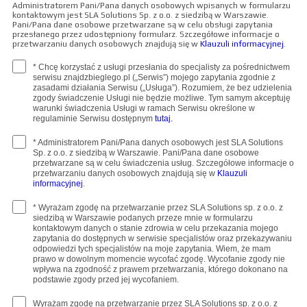
Administratorem Pani/Pana danych osobowych wpisanych w formularzu
kontaktowym jest SLA Solutions Sp. z o.o. z siedzibą w Warszawie.
Pani/Pana dane osobowe przetwarzane są w celu obsługi zapytania
przesłanego przez udostępniony formularz. Szczegółowe informacje o
przetwarzaniu danych osobowych znajdują się w
Klauzuli informacyjnej
.
* Chcę korzystać z usługi przesłania do specjalisty za pośrednictwem
serwisu znajdzbieglego.pl („Serwis”) mojego zapytania zgodnie z
zasadami działania Serwisu („Usługa”). Rozumiem, że bez udzielenia
zgody świadczenie Usługi nie będzie możliwe. Tym samym akceptuję
warunki świadczenia Usługi w ramach Serwisu określone w
regulaminie Serwisu dostępnym
tutaj.
* Administratorem Pani/Pana danych osobowych jest SLA Solutions
Sp. z o.o. z siedzibą w Warszawie. Pani/Pana dane osobowe
przetwarzane są w celu świadczenia usług. Szczegółowe informacje o
przetwarzaniu danych osobowych znajdują się w
Klauzuli
informacyjnej
.
* Wyrażam zgodę na przetwarzanie przez SLA Solutions sp. z o.o. z
siedzibą w Warszawie podanych przeze mnie w formularzu
kontaktowym danych o stanie zdrowia w celu przekazania mojego
zapytania do dostępnych w serwisie specjalistów oraz przekazywaniu
odpowiedzi tych specjalistów na moje zapytania. Wiem, że mam
prawo w dowolnym momencie wycofać zgodę. Wycofanie zgody nie
wpływa na zgodność z prawem przetwarzania, którego dokonano na
podstawie zgody przed jej wycofaniem.
Wyrażam zgodę na przetwarzanie przez SLA Solutions sp. z o.o. z