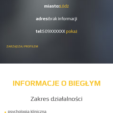
miasto:
Łódź
adres:
brak informacji
tel:
509XXXXXX
pokaż
ZARZĄDZAJ PROFILEM
INFORMACJE O BIEGŁYM
Zakres działalności
psychologia kliniczna