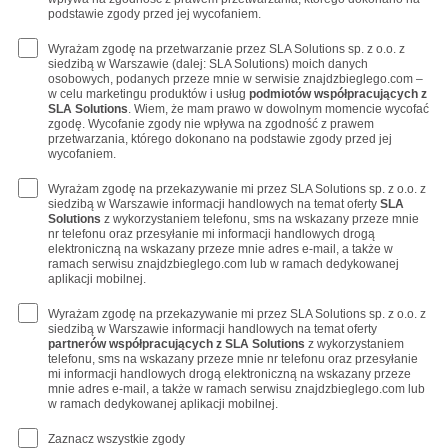
podstawie zgody przed jej wycofaniem.
Wyrażam zgodę na przetwarzanie przez SLA Solutions sp. z o.o. z
siedzibą w Warszawie (dalej: SLA Solutions) moich danych
osobowych, podanych przeze mnie w serwisie znajdzbieglego.com –
w celu marketingu produktów i usług
podmiotów współpracujących z
SLA Solutions
. Wiem, że mam prawo w dowolnym momencie wycofać
zgodę. Wycofanie zgody nie wpływa na zgodność z prawem
przetwarzania, którego dokonano na podstawie zgody przed jej
wycofaniem.
Wyrażam zgodę na przekazywanie mi przez SLA Solutions sp. z o.o. z
siedzibą w Warszawie informacji handlowych na temat oferty
SLA
Solutions
z wykorzystaniem telefonu, sms na wskazany przeze mnie
nr telefonu oraz przesyłanie mi informacji handlowych drogą
elektroniczną na wskazany przeze mnie adres e-mail, a także w
ramach serwisu znajdzbieglego.com lub w ramach dedykowanej
aplikacji mobilnej.
Wyrażam zgodę na przekazywanie mi przez SLA Solutions sp. z o.o. z
siedzibą w Warszawie informacji handlowych na temat oferty
partnerów współpracujących z SLA Solutions
z wykorzystaniem
telefonu, sms na wskazany przeze mnie nr telefonu oraz przesyłanie
mi informacji handlowych drogą elektroniczną na wskazany przeze
mnie adres e-mail, a także w ramach serwisu znajdzbieglego.com lub
w ramach dedykowanej aplikacji mobilnej.
Zaznacz wszystkie zgody