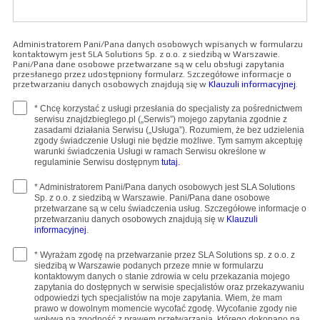
Administratorem Pani/Pana danych osobowych wpisanych w formularzu
kontaktowym jest SLA Solutions Sp. z o.o. z siedzibą w Warszawie.
Pani/Pana dane osobowe przetwarzane są w celu obsługi zapytania
przesłanego przez udostępniony formularz. Szczegółowe informacje o
przetwarzaniu danych osobowych znajdują się w
Klauzuli informacyjnej
.
* Chcę korzystać z usługi przesłania do specjalisty za pośrednictwem
serwisu znajdzbieglego.pl („Serwis”) mojego zapytania zgodnie z
zasadami działania Serwisu („Usługa”). Rozumiem, że bez udzielenia
zgody świadczenie Usługi nie będzie możliwe. Tym samym akceptuję
warunki świadczenia Usługi w ramach Serwisu określone w
regulaminie Serwisu dostępnym
tutaj.
* Administratorem Pani/Pana danych osobowych jest SLA Solutions
Sp. z o.o. z siedzibą w Warszawie. Pani/Pana dane osobowe
przetwarzane są w celu świadczenia usług. Szczegółowe informacje o
przetwarzaniu danych osobowych znajdują się w
Klauzuli
informacyjnej
.
* Wyrażam zgodę na przetwarzanie przez SLA Solutions sp. z o.o. z
siedzibą w Warszawie podanych przeze mnie w formularzu
kontaktowym danych o stanie zdrowia w celu przekazania mojego
zapytania do dostępnych w serwisie specjalistów oraz przekazywaniu
odpowiedzi tych specjalistów na moje zapytania. Wiem, że mam
prawo w dowolnym momencie wycofać zgodę. Wycofanie zgody nie
wpływa na zgodność z prawem przetwarzania, którego dokonano na