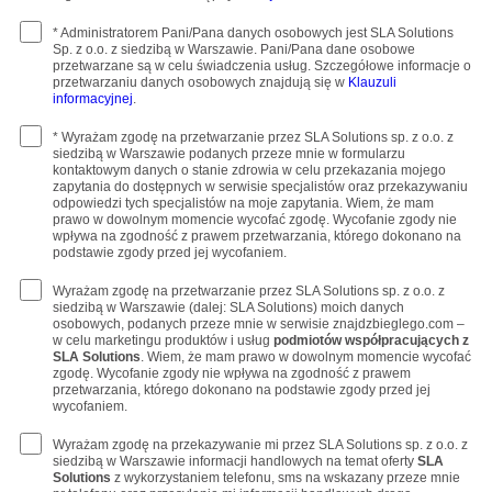
* Administratorem Pani/Pana danych osobowych jest SLA Solutions
Sp. z o.o. z siedzibą w Warszawie. Pani/Pana dane osobowe
przetwarzane są w celu świadczenia usług. Szczegółowe informacje o
przetwarzaniu danych osobowych znajdują się w
Klauzuli
informacyjnej
.
* Wyrażam zgodę na przetwarzanie przez SLA Solutions sp. z o.o. z
siedzibą w Warszawie podanych przeze mnie w formularzu
kontaktowym danych o stanie zdrowia w celu przekazania mojego
zapytania do dostępnych w serwisie specjalistów oraz przekazywaniu
odpowiedzi tych specjalistów na moje zapytania. Wiem, że mam
prawo w dowolnym momencie wycofać zgodę. Wycofanie zgody nie
wpływa na zgodność z prawem przetwarzania, którego dokonano na
podstawie zgody przed jej wycofaniem.
Wyrażam zgodę na przetwarzanie przez SLA Solutions sp. z o.o. z
siedzibą w Warszawie (dalej: SLA Solutions) moich danych
osobowych, podanych przeze mnie w serwisie znajdzbieglego.com –
w celu marketingu produktów i usług
podmiotów współpracujących z
SLA Solutions
. Wiem, że mam prawo w dowolnym momencie wycofać
zgodę. Wycofanie zgody nie wpływa na zgodność z prawem
przetwarzania, którego dokonano na podstawie zgody przed jej
wycofaniem.
Wyrażam zgodę na przekazywanie mi przez SLA Solutions sp. z o.o. z
siedzibą w Warszawie informacji handlowych na temat oferty
SLA
Solutions
z wykorzystaniem telefonu, sms na wskazany przeze mnie