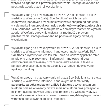
wpływa na zgodność z prawem przetwarzania, którego dokonano na
podstawie zgody przed jej wycofaniem.
Wyrażam zgodę na przetwarzanie przez SLA Solutions sp. z o.o. z
siedzibą w Warszawie (dalej: SLA Solutions) moich danych
osobowych, podanych przeze mnie w serwisie znajdzbieglego.com –
w celu marketingu produktów i usług
podmiotów współpracujących z
SLA Solutions
. Wiem, że mam prawo w dowolnym momencie wycofać
zgodę. Wycofanie zgody nie wpływa na zgodność z prawem
przetwarzania, którego dokonano na podstawie zgody przed jej
wycofaniem.
Wyrażam zgodę na przekazywanie mi przez SLA Solutions sp. z o.o. z
siedzibą w Warszawie informacji handlowych na temat oferty
SLA
Solutions
z wykorzystaniem telefonu, sms na wskazany przeze mnie
nr telefonu oraz przesyłanie mi informacji handlowych drogą
elektroniczną na wskazany przeze mnie adres e-mail, a także w
ramach serwisu znajdzbieglego.com lub w ramach dedykowanej
aplikacji mobilnej.
Wyrażam zgodę na przekazywanie mi przez SLA Solutions sp. z o.o. z
siedzibą w Warszawie informacji handlowych na temat oferty
partnerów współpracujących z SLA Solutions
z wykorzystaniem
telefonu, sms na wskazany przeze mnie nr telefonu oraz przesyłanie
mi informacji handlowych drogą elektroniczną na wskazany przeze
mnie adres e-mail, a także w ramach serwisu znajdzbieglego.com lub
w ramach dedykowanej aplikacji mobilnej.