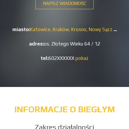
NAPISZ WIADOMOŚĆ
miasto:
Katowice,
Kraków,
Krosno,
Nowy Sącz
...
adres:
os. Złotego Wieku 64 / 12
tel:
602XXXXXX
pokaż
INFORMACJE O BIEGŁYM
Zakres działalności