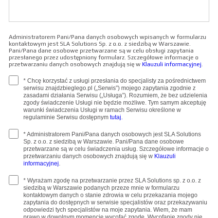
Administratorem Pani/Pana danych osobowych wpisanych w formularzu
kontaktowym jest SLA Solutions Sp. z o.o. z siedzibą w Warszawie.
Pani/Pana dane osobowe przetwarzane są w celu obsługi zapytania
przesłanego przez udostępniony formularz. Szczegółowe informacje o
przetwarzaniu danych osobowych znajdują się w
Klauzuli informacyjnej
.
* Chcę korzystać z usługi przesłania do specjalisty za pośrednictwem
serwisu znajdzbieglego.pl („Serwis”) mojego zapytania zgodnie z
zasadami działania Serwisu („Usługa”). Rozumiem, że bez udzielenia
zgody świadczenie Usługi nie będzie możliwe. Tym samym akceptuję
warunki świadczenia Usługi w ramach Serwisu określone w
regulaminie Serwisu dostępnym
tutaj.
* Administratorem Pani/Pana danych osobowych jest SLA Solutions
Sp. z o.o. z siedzibą w Warszawie. Pani/Pana dane osobowe
przetwarzane są w celu świadczenia usług. Szczegółowe informacje o
przetwarzaniu danych osobowych znajdują się w
Klauzuli
informacyjnej
.
* Wyrażam zgodę na przetwarzanie przez SLA Solutions sp. z o.o. z
siedzibą w Warszawie podanych przeze mnie w formularzu
kontaktowym danych o stanie zdrowia w celu przekazania mojego
zapytania do dostępnych w serwisie specjalistów oraz przekazywaniu
odpowiedzi tych specjalistów na moje zapytania. Wiem, że mam
prawo w dowolnym momencie wycofać zgodę. Wycofanie zgody nie