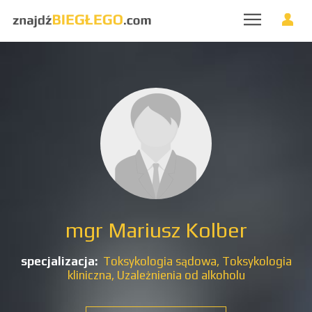
mgr Mariusz Kolber
specjalizacja:
Toksykologia sądowa,
Toksykologia
kliniczna,
Uzależnienia od alkoholu