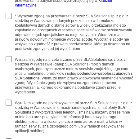
przetwarzaniu danych osobowych znajdują się w
Klauzuli
informacyjnej
.
* Wyrażam zgodę na przetwarzanie przez SLA Solutions sp. z o.o. z
siedzibą w Warszawie podanych przeze mnie w formularzu
kontaktowym danych o stanie zdrowia w celu przekazania mojego
zapytania do dostępnych w serwisie specjalistów oraz przekazywaniu
odpowiedzi tych specjalistów na moje zapytania. Wiem, że mam
prawo w dowolnym momencie wycofać zgodę. Wycofanie zgody nie
wpływa na zgodność z prawem przetwarzania, którego dokonano na
podstawie zgody przed jej wycofaniem.
Wyrażam zgodę na przetwarzanie przez SLA Solutions sp. z o.o. z
siedzibą w Warszawie (dalej: SLA Solutions) moich danych
osobowych, podanych przeze mnie w serwisie znajdzbieglego.com –
w celu marketingu produktów i usług
podmiotów współpracujących z
SLA Solutions
. Wiem, że mam prawo w dowolnym momencie wycofać
zgodę. Wycofanie zgody nie wpływa na zgodność z prawem
przetwarzania, którego dokonano na podstawie zgody przed jej
wycofaniem.
Wyrażam zgodę na przekazywanie mi przez SLA Solutions sp. z o.o. z
siedzibą w Warszawie informacji handlowych na temat oferty
SLA
Solutions
z wykorzystaniem telefonu, sms na wskazany przeze mnie
nr telefonu oraz przesyłanie mi informacji handlowych drogą
elektroniczną na wskazany przeze mnie adres e-mail, a także w
ramach serwisu znajdzbieglego.com lub w ramach dedykowanej
aplikacji mobilnej.