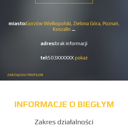
miasto:
Gorzów Wielkopolski,
Zielona Góra,
Poznań,
Koszalin
...
adres:
brak informacji
tel:
503XXXXXX
pokaż
ZARZĄDZAJ PROFILEM
INFORMACJE O BIEGŁYM
Zakres działalności