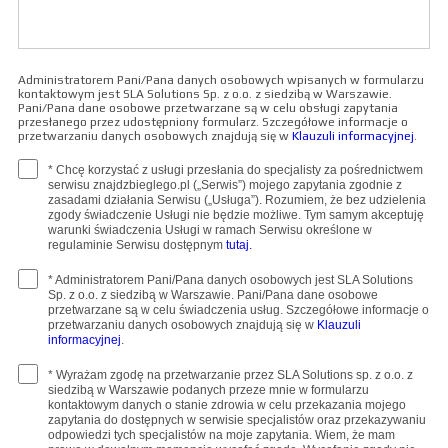
Administratorem Pani/Pana danych osobowych wpisanych w formularzu
kontaktowym jest SLA Solutions Sp. z o.o. z siedzibą w Warszawie.
Pani/Pana dane osobowe przetwarzane są w celu obsługi zapytania
przesłanego przez udostępniony formularz. Szczegółowe informacje o
przetwarzaniu danych osobowych znajdują się w
Klauzuli informacyjnej
.
* Chcę korzystać z usługi przesłania do specjalisty za pośrednictwem
serwisu znajdzbieglego.pl („Serwis”) mojego zapytania zgodnie z
zasadami działania Serwisu („Usługa”). Rozumiem, że bez udzielenia
zgody świadczenie Usługi nie będzie możliwe. Tym samym akceptuję
warunki świadczenia Usługi w ramach Serwisu określone w
regulaminie Serwisu dostępnym
tutaj.
* Administratorem Pani/Pana danych osobowych jest SLA Solutions
Sp. z o.o. z siedzibą w Warszawie. Pani/Pana dane osobowe
przetwarzane są w celu świadczenia usług. Szczegółowe informacje o
przetwarzaniu danych osobowych znajdują się w
Klauzuli
informacyjnej
.
* Wyrażam zgodę na przetwarzanie przez SLA Solutions sp. z o.o. z
siedzibą w Warszawie podanych przeze mnie w formularzu
kontaktowym danych o stanie zdrowia w celu przekazania mojego
zapytania do dostępnych w serwisie specjalistów oraz przekazywaniu
odpowiedzi tych specjalistów na moje zapytania. Wiem, że mam