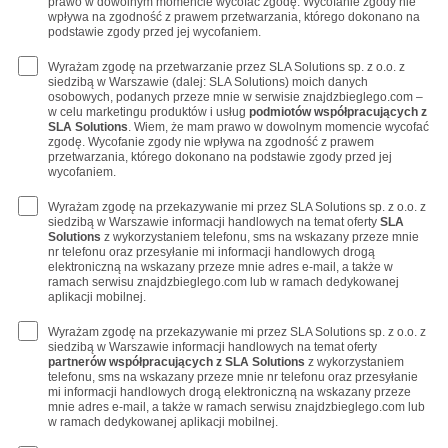
prawo w dowolnym momencie wycofać zgodę. Wycofanie zgody nie
wpływa na zgodność z prawem przetwarzania, którego dokonano na
podstawie zgody przed jej wycofaniem.
Wyrażam zgodę na przetwarzanie przez SLA Solutions sp. z o.o. z
siedzibą w Warszawie (dalej: SLA Solutions) moich danych
osobowych, podanych przeze mnie w serwisie znajdzbieglego.com –
w celu marketingu produktów i usług
podmiotów współpracujących z
SLA Solutions
. Wiem, że mam prawo w dowolnym momencie wycofać
zgodę. Wycofanie zgody nie wpływa na zgodność z prawem
przetwarzania, którego dokonano na podstawie zgody przed jej
wycofaniem.
Wyrażam zgodę na przekazywanie mi przez SLA Solutions sp. z o.o. z
siedzibą w Warszawie informacji handlowych na temat oferty
SLA
Solutions
z wykorzystaniem telefonu, sms na wskazany przeze mnie
nr telefonu oraz przesyłanie mi informacji handlowych drogą
elektroniczną na wskazany przeze mnie adres e-mail, a także w
ramach serwisu znajdzbieglego.com lub w ramach dedykowanej
aplikacji mobilnej.
Wyrażam zgodę na przekazywanie mi przez SLA Solutions sp. z o.o. z
siedzibą w Warszawie informacji handlowych na temat oferty
partnerów współpracujących z SLA Solutions
z wykorzystaniem
telefonu, sms na wskazany przeze mnie nr telefonu oraz przesyłanie
mi informacji handlowych drogą elektroniczną na wskazany przeze
mnie adres e-mail, a także w ramach serwisu znajdzbieglego.com lub
w ramach dedykowanej aplikacji mobilnej.