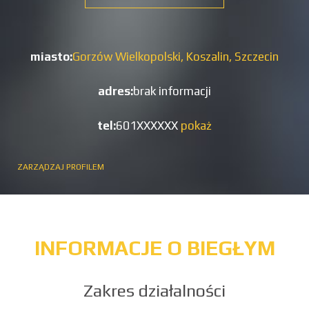
miasto:
Gorzów Wielkopolski,
Koszalin,
Szczecin
adres:
brak informacji
tel:
601XXXXXX
pokaż
ZARZĄDZAJ PROFILEM
INFORMACJE O BIEGŁYM
Zakres działalności