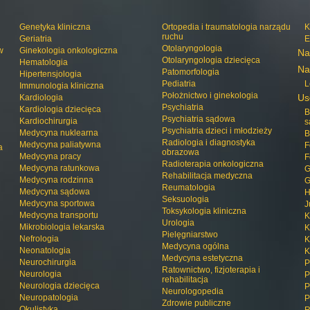
Genetyka kliniczna
Ortopedia i traumatologia narządu
K
ruchu
Geriatria
E
Otolaryngologia
w
Ginekologia onkologiczna
Na
Otolaryngologia dziecięca
Hematologia
Na
Patomorfologia
Hipertensjologia
Pediatria
L
Immunologia kliniczna
Położnictwo i ginekologia
Us
Kardiologia
Psychiatria
Kardiologia dziecięca
B
Psychiatria sądowa
Kardiochirurgia
s
Psychiatria dzieci i młodzieży
Medycyna nuklearna
B
Radiologia i diagnostyka
Medycyna paliatywna
F
a
obrazowa
Medycyna pracy
F
Radioterapia onkologiczna
Medycyna ratunkowa
G
Rehabilitacja medyczna
Medycyna rodzinna
G
Reumatologia
Medycyna sądowa
H
Seksuologia
Medycyna sportowa
J
Toksykologia kliniczna
Medycyna transportu
K
Urologia
Mikrobiologia lekarska
K
Pielęgniarstwo
Nefrologia
K
Medycyna ogólna
Neonatologia
K
Medycyna estetyczna
Neurochirurgia
P
Ratownictwo, fizjoterapia i
Neurologia
P
rehabilitacja
Neurologia dziecięca
P
Neurologopedia
Neuropatologia
P
Zdrowie publiczne
Okulistyka