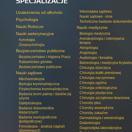
SPECJALIZACJE
Informatyka sądowa
Uzależnienia od alkoholu
Nauki sądowe - inne
Psychologia
Techniczne badanie dokumentó
Nauki Rolnicze
Nauki medyczne
Nauki weterynaryjne
Biologia medyczna
Anestezjologia i intensywna
Kynologia
terapia
Zoopsychologia
Alergologia
Bezpieczeństwo publiczne
Angiologia
Bezpieczeństwo i Higiena Pracy
Audiologia i foniatria
Ratownictwo górskie
Balneologia i medycyna fizykaln
Bezpieczeństwo publiczne
Chirurgia dziecięca
Nauki sądowe
Chirurgia klatki piersiowej
Chirurgia naczyniowa
Mechanoskopia
Chirurgia ogólna
Biologia kryminalistyczna
Chirurgia onkologiczna
Fizykochemia kryminalistyczna
Chirurgia plastyczna
Badania broni palnej i śladów jej
Chirurgia szczękowo-twarzowa
użycia
Choroby płuc
Daktyloskopia
Choroby wewnętrzne
Badania dokumentów
klasycznych
Choroby zakaźne
Badania wariograficzne
Dermatologia i wenerologia
(poligraficzne)
Diabetologia
Fonoskopia - analiza nagrań
Diagnostyka laboratoryjna
dźwiękowych