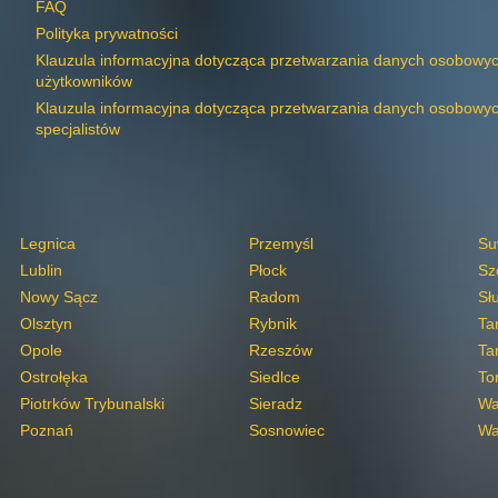
FAQ
Polityka prywatności
Klauzula informacyjna dotycząca przetwarzania danych osobowy
użytkowników
Klauzula informacyjna dotycząca przetwarzania danych osobowy
specjalistów
Legnica
Przemyśl
Su
Lublin
Płock
Sz
Nowy Sącz
Radom
Sł
Olsztyn
Rybnik
Ta
Opole
Rzeszów
Ta
Ostrołęka
Siedlce
To
Piotrków Trybunalski
Sieradz
Wa
Poznań
Sosnowiec
Wa