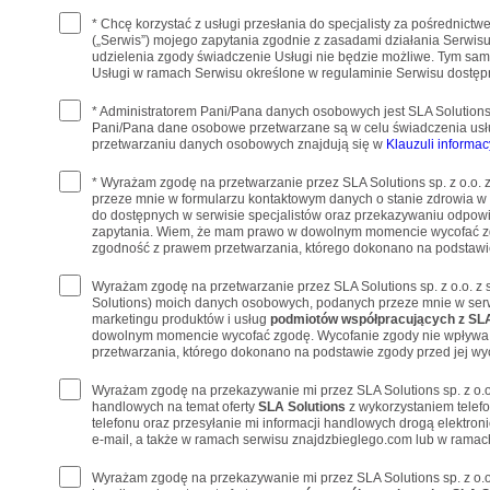
* Chcę korzystać z usługi przesłania do specjalisty za pośrednict
(„Serwis”) mojego zapytania zgodnie z zasadami działania Serwis
udzielenia zgody świadczenie Usługi nie będzie możliwe. Tym sa
Usługi w ramach Serwisu określone w regulaminie Serwisu dostę
* Administratorem Pani/Pana danych osobowych jest SLA Solutions 
Pani/Pana dane osobowe przetwarzane są w celu świadczenia usł
przetwarzaniu danych osobowych znajdują się w
Klauzuli informac
* Wyrażam zgodę na przetwarzanie przez SLA Solutions sp. z o.o.
przeze mnie w formularzu kontaktowym danych o stanie zdrowia w
do dostępnych w serwisie specjalistów oraz przekazywaniu odpowi
zapytania. Wiem, że mam prawo w dowolnym momencie wycofać z
zgodność z prawem przetwarzania, którego dokonano na podstawie
Wyrażam zgodę na przetwarzanie przez SLA Solutions sp. z o.o. z 
Solutions) moich danych osobowych, podanych przeze mnie w serw
marketingu produktów i usług
podmiotów współpracujących z SLA
dowolnym momencie wycofać zgodę. Wycofanie zgody nie wpływa
przetwarzania, którego dokonano na podstawie zgody przed jej wy
Wyrażam zgodę na przekazywanie mi przez SLA Solutions sp. z o.o
handlowych na temat oferty
SLA Solutions
z wykorzystaniem telef
telefonu oraz przesyłanie mi informacji handlowych drogą elektro
e-mail, a także w ramach serwisu znajdzbieglego.com lub w ramach
Wyrażam zgodę na przekazywanie mi przez SLA Solutions sp. z o.o