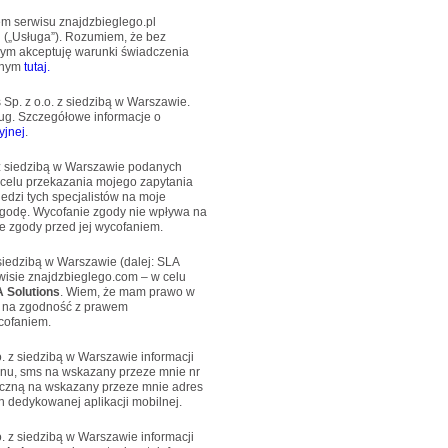
wem serwisu znajdzbieglego.pl
u („Usługa”). Rozumiem, że bez
mym akceptuję warunki świadczenia
pnym
tutaj.
Sp. z o.o. z siedzibą w Warszawie.
ug. Szczegółowe informacje o
yjnej
.
 z siedzibą w Warszawie podanych
 celu przekazania mojego zapytania
edzi tych specjalistów na moje
godę. Wycofanie zgody nie wpływa na
 zgody przed jej wycofaniem.
siedzibą w Warszawie (dalej: SLA
isie znajdzbieglego.com – w celu
 Solutions
. Wiem, że mam prawo w
 na zgodność z prawem
cofaniem.
. z siedzibą w Warszawie informacji
onu, sms na wskazany przeze mnie nr
niczną na wskazany przeze mnie adres
 dedykowanej aplikacji mobilnej.
. z siedzibą w Warszawie informacji