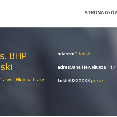
STRONA GŁÓ
ds. BHP
miasto:
Gdańsk
ski
adres:
Jana Heweliusza 11 /
stwo i Higiena Pracy
tel:
880XXXXXX
pokaż