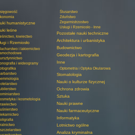
sięgowość
Ślusarstwo
konomia
Zduństwo
Zegarmistrzostwo
uki humanistyczne
Usługi i Rzemiosło - Inne
uki leśne
Pozostałe nauki techniczne
eśnictwo, łowiectwo
Architektura i urbanistyka
ługi i Rzemiosło
Budownictwo
lacharstwo i lakiernictwo
amochodowe
Geodezja i kartografia
ursztynnictwo
Inne
onografia i wideogramy
otografika
Optometria i Optyka Okularowa
arbarstwo
Stomatologia
emmologia
Nauki o kulturze fizycznej
otelarstwo
Ochrona zdrowia
ubilerstwo
ominiarstwo
Sztuka
osmetyka i kosmetologia
Nauki prawne
rawiectwo
uśnierstwo
Nauki farmaceutyczne
iekarnictwo
Informatyka
oligrafia
ralnictwo
Lotnictwo ogólne
szczelarstwo
Analiza kryminalna