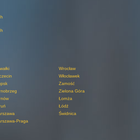
ch
ch
wałki
Wrocław
czecin
Włocławek
upsk
Zamość
rnobrzeg
Zielona Góra
rnów
Łomża
ruń
Łódź
rszawa
Świdnica
rszawa-Praga