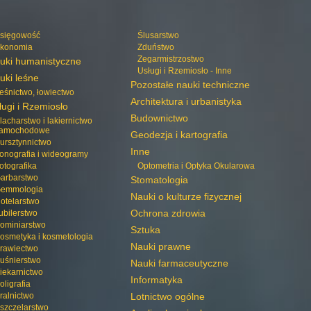
sięgowość
Ślusarstwo
konomia
Zduństwo
Zegarmistrzostwo
uki humanistyczne
Usługi i Rzemiosło - Inne
uki leśne
Pozostałe nauki techniczne
eśnictwo, łowiectwo
Architektura i urbanistyka
ługi i Rzemiosło
Budownictwo
lacharstwo i lakiernictwo
amochodowe
Geodezja i kartografia
ursztynnictwo
Inne
onografia i wideogramy
otografika
Optometria i Optyka Okularowa
arbarstwo
Stomatologia
emmologia
Nauki o kulturze fizycznej
otelarstwo
Ochrona zdrowia
ubilerstwo
ominiarstwo
Sztuka
osmetyka i kosmetologia
Nauki prawne
rawiectwo
uśnierstwo
Nauki farmaceutyczne
iekarnictwo
Informatyka
oligrafia
ralnictwo
Lotnictwo ogólne
szczelarstwo