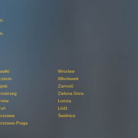
ch
ch
wałki
Wrocław
czecin
Włocławek
upsk
Zamość
rnobrzeg
Zielona Góra
rnów
Łomża
ruń
Łódź
rszawa
Świdnica
rszawa-Praga