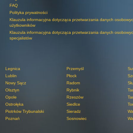
FAQ
Polityka prywatności
Klauzula informacyjna dotycząca przetwarzania danych osobowy
użytkowników
Klauzula informacyjna dotycząca przetwarzania danych osobowy
specjalistów
Legnica
Przemyśl
Su
Lublin
Płock
Sz
Nowy Sącz
Radom
Sł
Olsztyn
Rybnik
Ta
Opole
Rzeszów
Ta
Ostrołęka
Siedlce
To
Piotrków Trybunalski
Sieradz
Wa
Poznań
Sosnowiec
Wa