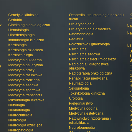
Genetyka kliniczna
Ortopedia i traumatologia narządu
K
ruchu
Geriatria
E
Otolaryngologia
w
Ginekologia onkologiczna
Na
Otolaryngologia dziecięca
Hematologia
Na
Patomorfologia
Hipertensjologia
Pediatria
L
Immunologia kliniczna
Położnictwo i ginekologia
Us
Kardiologia
Psychiatria
Kardiologia dziecięca
B
Psychiatria sądowa
Kardiochirurgia
s
Psychiatria dzieci i młodzieży
Medycyna nuklearna
B
Radiologia i diagnostyka
Medycyna paliatywna
F
a
obrazowa
Medycyna pracy
F
Radioterapia onkologiczna
Medycyna ratunkowa
G
Rehabilitacja medyczna
Medycyna rodzinna
G
Reumatologia
Medycyna sądowa
H
Seksuologia
Medycyna sportowa
J
Toksykologia kliniczna
Medycyna transportu
K
Urologia
Mikrobiologia lekarska
K
Pielęgniarstwo
Nefrologia
K
Medycyna ogólna
Neonatologia
K
Medycyna estetyczna
Neurochirurgia
P
Ratownictwo, fizjoterapia i
Neurologia
P
rehabilitacja
Neurologia dziecięca
P
Neurologopedia
Neuropatologia
P