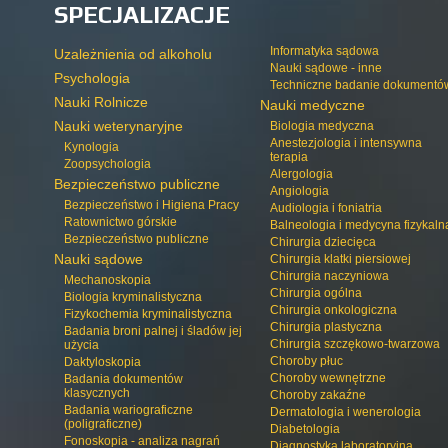
SPECJALIZACJE
Informatyka sądowa
Uzależnienia od alkoholu
Nauki sądowe - inne
Psychologia
Techniczne badanie dokumentó
Nauki Rolnicze
Nauki medyczne
Nauki weterynaryjne
Biologia medyczna
Anestezjologia i intensywna
Kynologia
terapia
Zoopsychologia
Alergologia
Bezpieczeństwo publiczne
Angiologia
Bezpieczeństwo i Higiena Pracy
Audiologia i foniatria
Ratownictwo górskie
Balneologia i medycyna fizykaln
Bezpieczeństwo publiczne
Chirurgia dziecięca
Nauki sądowe
Chirurgia klatki piersiowej
Chirurgia naczyniowa
Mechanoskopia
Chirurgia ogólna
Biologia kryminalistyczna
Chirurgia onkologiczna
Fizykochemia kryminalistyczna
Chirurgia plastyczna
Badania broni palnej i śladów jej
Chirurgia szczękowo-twarzowa
użycia
Choroby płuc
Daktyloskopia
Choroby wewnętrzne
Badania dokumentów
klasycznych
Choroby zakaźne
Badania wariograficzne
Dermatologia i wenerologia
(poligraficzne)
Diabetologia
Fonoskopia - analiza nagrań
Diagnostyka laboratoryjna