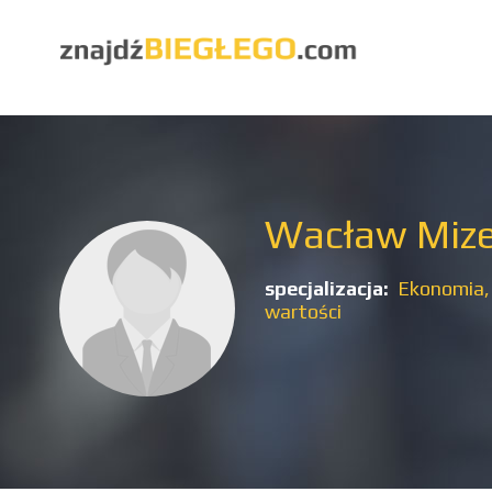
Wacław Mize
specjalizacja:
Ekonomia
wartości