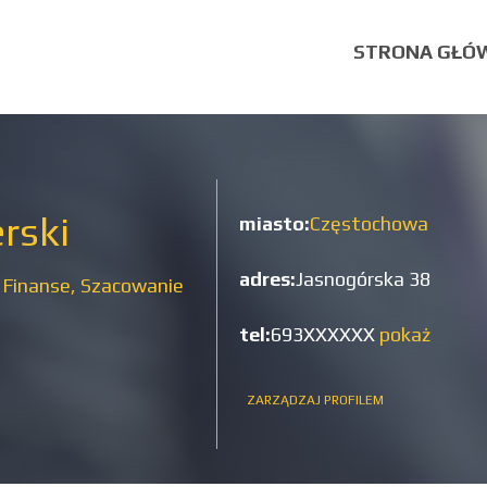
STRONA GŁÓ
rski
miasto:
Częstochowa
adres:
Jasnogórska 38
,
Finanse,
Szacowanie
tel:
693XXXXXX
pokaż
ZARZĄDZAJ PROFILEM