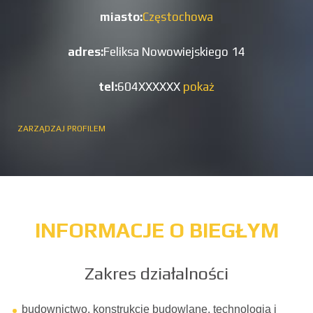
miasto:
Częstochowa
adres:
Feliksa Nowowiejskiego 14
tel:
604XXXXXX
pokaż
ZARZĄDZAJ PROFILEM
INFORMACJE O BIEGŁYM
Zakres działalności
budownictwo, konstrukcje budowlane, technologia i