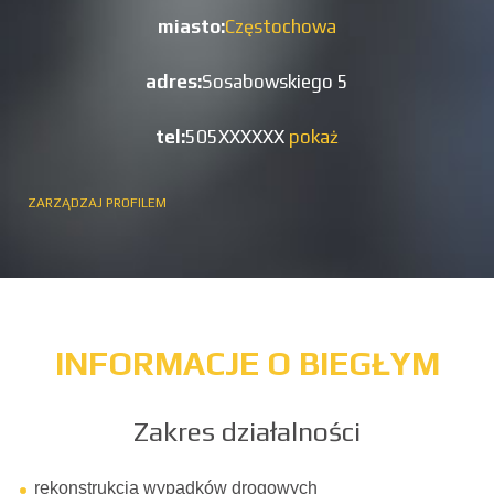
miasto:
Częstochowa
adres:
Sosabowskiego 5
tel:
505XXXXXX
pokaż
ZARZĄDZAJ PROFILEM
INFORMACJE O BIEGŁYM
Zakres działalności
rekonstrukcja wypadków drogowych