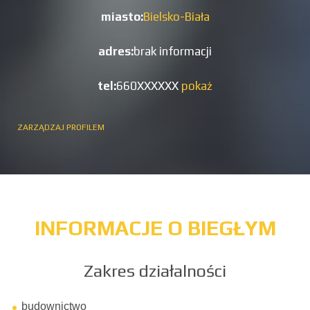
miasto:
Bielsko-Biała
adres:
brak informacji
tel:
660XXXXXX
pokaż
ZARZĄDZAJ PROFILEM
INFORMACJE O BIEGŁYM
Zakres działalności
budownictwo