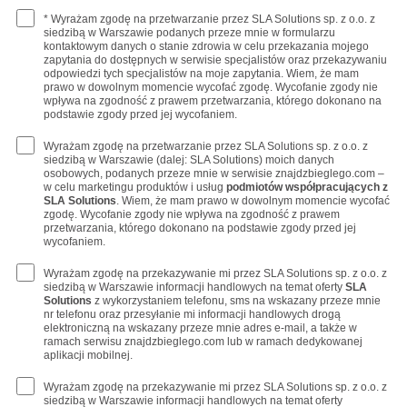
* Wyrażam zgodę na przetwarzanie przez SLA Solutions sp. z o.o. z
siedzibą w Warszawie podanych przeze mnie w formularzu
kontaktowym danych o stanie zdrowia w celu przekazania mojego
zapytania do dostępnych w serwisie specjalistów oraz przekazywaniu
odpowiedzi tych specjalistów na moje zapytania. Wiem, że mam
prawo w dowolnym momencie wycofać zgodę. Wycofanie zgody nie
wpływa na zgodność z prawem przetwarzania, którego dokonano na
podstawie zgody przed jej wycofaniem.
Wyrażam zgodę na przetwarzanie przez SLA Solutions sp. z o.o. z
siedzibą w Warszawie (dalej: SLA Solutions) moich danych
osobowych, podanych przeze mnie w serwisie znajdzbieglego.com –
w celu marketingu produktów i usług
podmiotów współpracujących z
SLA Solutions
. Wiem, że mam prawo w dowolnym momencie wycofać
zgodę. Wycofanie zgody nie wpływa na zgodność z prawem
przetwarzania, którego dokonano na podstawie zgody przed jej
wycofaniem.
Wyrażam zgodę na przekazywanie mi przez SLA Solutions sp. z o.o. z
siedzibą w Warszawie informacji handlowych na temat oferty
SLA
Solutions
z wykorzystaniem telefonu, sms na wskazany przeze mnie
nr telefonu oraz przesyłanie mi informacji handlowych drogą
elektroniczną na wskazany przeze mnie adres e-mail, a także w
ramach serwisu znajdzbieglego.com lub w ramach dedykowanej
aplikacji mobilnej.
Wyrażam zgodę na przekazywanie mi przez SLA Solutions sp. z o.o. z
siedzibą w Warszawie informacji handlowych na temat oferty