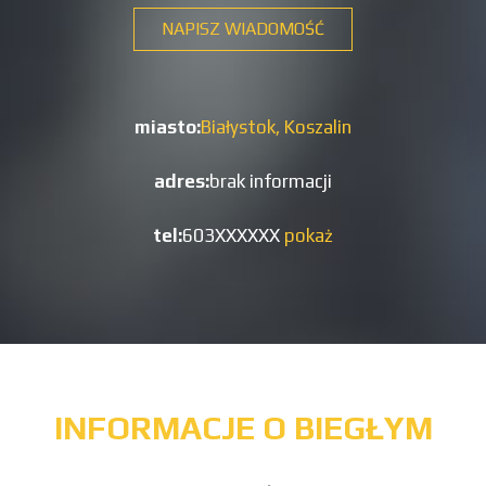
NAPISZ WIADOMOŚĆ
miasto:
Białystok,
Koszalin
adres:
brak informacji
tel:
603XXXXXX
pokaż
INFORMACJE O BIEGŁYM