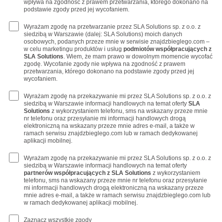
wpływa na zgodność z prawem przetwarzania, którego dokonano na
podstawie zgody przed jej wycofaniem.
Wyrażam zgodę na przetwarzanie przez SLA Solutions sp. z o.o. z
siedzibą w Warszawie (dalej: SLA Solutions) moich danych
osobowych, podanych przeze mnie w serwisie znajdzbieglego.com –
w celu marketingu produktów i usług
podmiotów współpracujących z
SLA Solutions
. Wiem, że mam prawo w dowolnym momencie wycofać
zgodę. Wycofanie zgody nie wpływa na zgodność z prawem
przetwarzania, którego dokonano na podstawie zgody przed jej
wycofaniem.
Wyrażam zgodę na przekazywanie mi przez SLA Solutions sp. z o.o. z
siedzibą w Warszawie informacji handlowych na temat oferty
SLA
Solutions
z wykorzystaniem telefonu, sms na wskazany przeze mnie
nr telefonu oraz przesyłanie mi informacji handlowych drogą
elektroniczną na wskazany przeze mnie adres e-mail, a także w
ramach serwisu znajdzbieglego.com lub w ramach dedykowanej
aplikacji mobilnej.
Wyrażam zgodę na przekazywanie mi przez SLA Solutions sp. z o.o. z
siedzibą w Warszawie informacji handlowych na temat oferty
partnerów współpracujących z SLA Solutions
z wykorzystaniem
telefonu, sms na wskazany przeze mnie nr telefonu oraz przesyłanie
mi informacji handlowych drogą elektroniczną na wskazany przeze
mnie adres e-mail, a także w ramach serwisu znajdzbieglego.com lub
w ramach dedykowanej aplikacji mobilnej.
Zaznacz wszystkie zgody