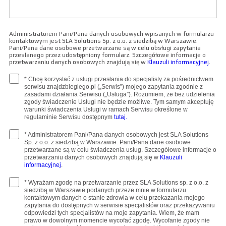
Administratorem Pani/Pana danych osobowych wpisanych w formularzu
kontaktowym jest SLA Solutions Sp. z o.o. z siedzibą w Warszawie.
Pani/Pana dane osobowe przetwarzane są w celu obsługi zapytania
przesłanego przez udostępniony formularz. Szczegółowe informacje o
przetwarzaniu danych osobowych znajdują się w
Klauzuli informacyjnej
.
* Chcę korzystać z usługi przesłania do specjalisty za pośrednictwem
serwisu znajdzbieglego.pl („Serwis”) mojego zapytania zgodnie z
zasadami działania Serwisu („Usługa”). Rozumiem, że bez udzielenia
zgody świadczenie Usługi nie będzie możliwe. Tym samym akceptuję
warunki świadczenia Usługi w ramach Serwisu określone w
regulaminie Serwisu dostępnym
tutaj.
* Administratorem Pani/Pana danych osobowych jest SLA Solutions
Sp. z o.o. z siedzibą w Warszawie. Pani/Pana dane osobowe
przetwarzane są w celu świadczenia usług. Szczegółowe informacje o
przetwarzaniu danych osobowych znajdują się w
Klauzuli
informacyjnej
.
* Wyrażam zgodę na przetwarzanie przez SLA Solutions sp. z o.o. z
siedzibą w Warszawie podanych przeze mnie w formularzu
kontaktowym danych o stanie zdrowia w celu przekazania mojego
zapytania do dostępnych w serwisie specjalistów oraz przekazywaniu
odpowiedzi tych specjalistów na moje zapytania. Wiem, że mam
prawo w dowolnym momencie wycofać zgodę. Wycofanie zgody nie