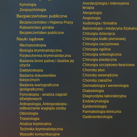
Anestezjologia i intensywna
Kynologia
terapia
Zoopsychologia
Alergologia
Bezpieczeństwo publiczne
Angiologia
Bezpieczeństwo i Higiena Pracy
Audiologia i foniatria
Ratownictwo górskie
Balneologia i medycyna fizykaln
Bezpieczeństwo publiczne
Chirurgia dziecięca
Nauki sądowe
Chirurgia klatki piersiowej
Chirurgia naczyniowa
Mechanoskopia
Chirurgia ogólna
Biologia kryminalistyczna
Chirurgia onkologiczna
Fizykochemia kryminalistyczna
Chirurgia plastyczna
Badania broni palnej i śladów jej
Chirurgia szczękowo-twarzowa
użycia
Choroby płuc
Daktyloskopia
Choroby wewnętrzne
Badania dokumentów
klasycznych
Choroby zakaźne
Badania wariograficzne
Dermatologia i wenerologia
(poligraficzne)
Diabetologia
Fonoskopia - analiza nagrań
Diagnostyka laboratoryjna
dźwiękowych
Endokrynologia
Antropologia, Antroposkopia -
Epidemiologia
odtwarzanie wyglądu osoby
Farmakologia kliniczna
Odorologia
Gastroenterologia
Traseologia
Analiza kryminalna
Technika kryminalistyczna
Wypadki komunikacyjne