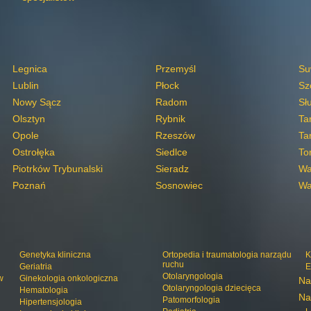
Legnica
Przemyśl
Su
Lublin
Płock
Sz
Nowy Sącz
Radom
Sł
Olsztyn
Rybnik
Ta
Opole
Rzeszów
Ta
Ostrołęka
Siedlce
To
Piotrków Trybunalski
Sieradz
Wa
Poznań
Sosnowiec
Wa
Genetyka kliniczna
Ortopedia i traumatologia narządu
K
ruchu
Geriatria
E
Otolaryngologia
w
Ginekologia onkologiczna
Na
Otolaryngologia dziecięca
Hematologia
Na
Patomorfologia
Hipertensjologia