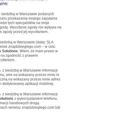
yjnej
.
 z siedzibą w Warszawie podanych
 celu przekazania mojego zapytania
edzi tych specjalistów na moje
godę. Wycofanie zgody nie wpływa na
 zgody przed jej wycofaniem.
siedzibą w Warszawie (dalej: SLA
isie znajdzbieglego.com – w celu
 Solutions
. Wiem, że mam prawo w
 na zgodność z prawem
cofaniem.
. z siedzibą w Warszawie informacji
onu, sms na wskazany przeze mnie nr
niczną na wskazany przeze mnie adres
 dedykowanej aplikacji mobilnej.
. z siedzibą w Warszawie informacji
olutions
z wykorzystaniem telefonu,
ormacji handlowych drogą
amach serwisu znajdzbieglego.com lub