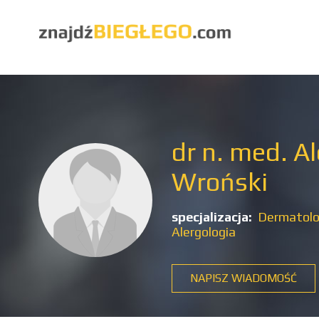
dr n. med. A
Wroński
specjalizacja:
Dermatolog
Alergologia
NAPISZ WIADOMOŚĆ