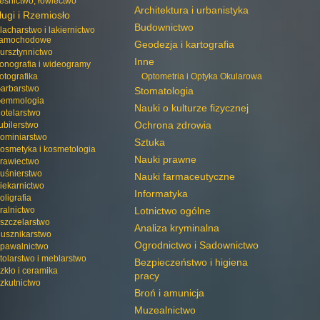
eśnictwo, łowiectwo
Architektura i urbanistyka
ługi i Rzemiosło
Budownictwo
lacharstwo i lakiernictwo
amochodowe
Geodezja i kartografia
ursztynnictwo
Inne
onografia i wideogramy
otografika
Optometria i Optyka Okularowa
arbarstwo
Stomatologia
emmologia
Nauki o kulturze fizycznej
otelarstwo
Ochrona zdrowia
ubilerstwo
ominiarstwo
Sztuka
osmetyka i kosmetologia
Nauki prawne
rawiectwo
uśnierstwo
Nauki farmaceutyczne
iekarnictwo
Informatyka
oligrafia
ralnictwo
Lotnictwo ogólne
szczelarstwo
Analiza kryminalna
usznikarstwo
Ogrodnictwo i Sadownictwo
pawalnictwo
tolarstwo i meblarstwo
Bezpieczeństwo i higiena
zkło i ceramika
pracy
zkutnictwo
Broń i amunicja
Muzealnictwo