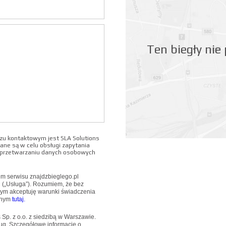
Ten biegły nie
u kontaktowym jest SLA Solutions
ane są w celu obsługi zapytania
o przetwarzaniu danych osobowych
wem serwisu znajdzbieglego.pl
u („Usługa”). Rozumiem, że bez
mym akceptuję warunki świadczenia
pnym
tutaj.
Sp. z o.o. z siedzibą w Warszawie.
ug. Szczegółowe informacje o