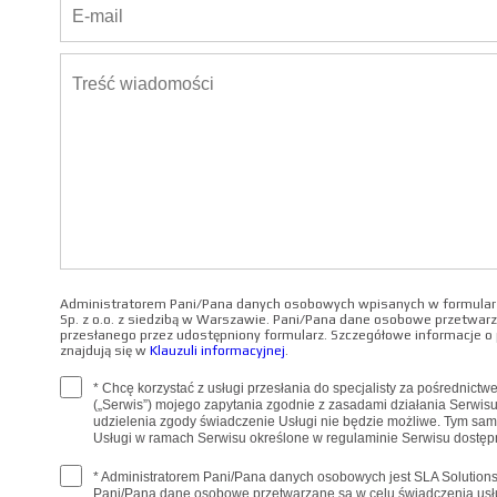
Administratorem Pani/Pana danych osobowych wpisanych w formularz
Sp. z o.o. z siedzibą w Warszawie. Pani/Pana dane osobowe przetwarz
przesłanego przez udostępniony formularz. Szczegółowe informacje 
znajdują się w
Klauzuli informacyjnej
.
* Chcę korzystać z usługi przesłania do specjalisty za pośrednict
(„Serwis”) mojego zapytania zgodnie z zasadami działania Serwis
udzielenia zgody świadczenie Usługi nie będzie możliwe. Tym sa
Usługi w ramach Serwisu określone w regulaminie Serwisu dostę
* Administratorem Pani/Pana danych osobowych jest SLA Solutions 
Pani/Pana dane osobowe przetwarzane są w celu świadczenia usł