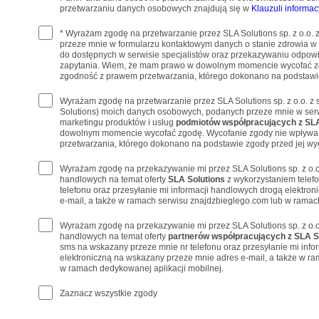
przetwarzaniu danych osobowych znajdują się w
Klauzuli informac
* Wyrażam zgodę na przetwarzanie przez SLA Solutions sp. z o.o.
przeze mnie w formularzu kontaktowym danych o stanie zdrowia w
do dostępnych w serwisie specjalistów oraz przekazywaniu odpowi
zapytania. Wiem, że mam prawo w dowolnym momencie wycofać z
zgodność z prawem przetwarzania, którego dokonano na podstawie
Wyrażam zgodę na przetwarzanie przez SLA Solutions sp. z o.o. z 
Solutions) moich danych osobowych, podanych przeze mnie w serw
marketingu produktów i usług
podmiotów współpracujących z SLA
dowolnym momencie wycofać zgodę. Wycofanie zgody nie wpływa
przetwarzania, którego dokonano na podstawie zgody przed jej wy
Wyrażam zgodę na przekazywanie mi przez SLA Solutions sp. z o.o
handlowych na temat oferty
SLA Solutions
z wykorzystaniem telef
telefonu oraz przesyłanie mi informacji handlowych drogą elektro
e-mail, a także w ramach serwisu znajdzbieglego.com lub w ramach
Wyrażam zgodę na przekazywanie mi przez SLA Solutions sp. z o.o
handlowych na temat oferty
partnerów współpracujących z SLA S
sms na wskazany przeze mnie nr telefonu oraz przesyłanie mi inf
elektroniczną na wskazany przeze mnie adres e-mail, a także w r
w ramach dedykowanej aplikacji mobilnej.
Zaznacz wszystkie zgody