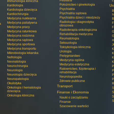
Pediatria
L
Immunologia kliniczna
Położnictwo i ginekologia
Us
Kardiologia
Psychiatria
Kardiologia dziecięca
B
Psychiatria sądowa
Kardiochirurgia
s
Psychiatria dzieci i młodzieży
Medycyna nuklearna
B
Radiologia i diagnostyka
Medycyna paliatywna
F
a
obrazowa
Medycyna pracy
F
Radioterapia onkologiczna
Medycyna ratunkowa
G
Rehabilitacja medyczna
Medycyna rodzinna
G
Reumatologia
Medycyna sądowa
H
Seksuologia
Medycyna sportowa
J
Toksykologia kliniczna
Medycyna transportu
K
Urologia
Mikrobiologia lekarska
K
Pielęgniarstwo
Nefrologia
K
Medycyna ogólna
Neonatologia
K
Medycyna estetyczna
Neurochirurgia
P
Ratownictwo, fizjoterapia i
Neurologia
P
rehabilitacja
Neurologia dziecięca
P
Neurologopedia
Neuropatologia
P
Zdrowie publiczne
Okulistyka
R
Transport
Onkologia i hematologia
S
dziecięca
Finanse i Ekonomia
S
Onkologia kliniczna
S
Nauki o zarządzaniu
S
Finanse
Szacowanie wartości