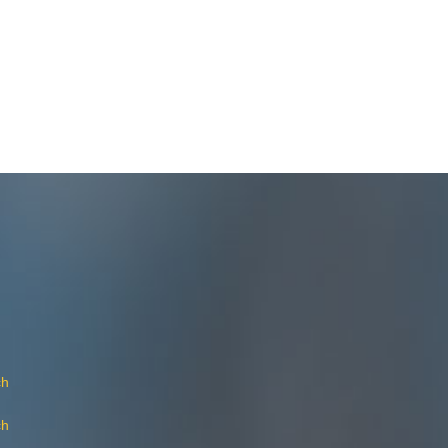
ch
ch