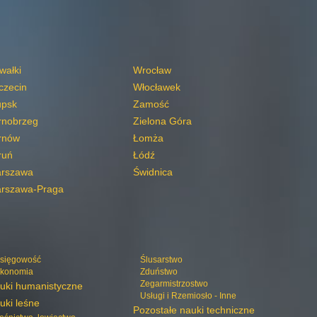
wałki
Wrocław
czecin
Włocławek
upsk
Zamość
rnobrzeg
Zielona Góra
rnów
Łomża
ruń
Łódź
rszawa
Świdnica
rszawa-Praga
sięgowość
Ślusarstwo
konomia
Zduństwo
Zegarmistrzostwo
uki humanistyczne
Usługi i Rzemiosło - Inne
uki leśne
Pozostałe nauki techniczne