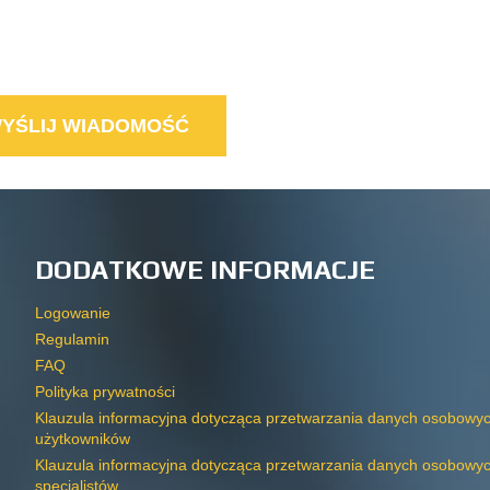
DODATKOWE INFORMACJE
Logowanie
Regulamin
FAQ
Polityka prywatności
Klauzula informacyjna dotycząca przetwarzania danych osobowy
użytkowników
Klauzula informacyjna dotycząca przetwarzania danych osobowy
specjalistów