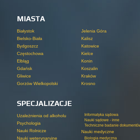
MIASTA
Białystok
Jelenia Góra
Bielsko-Biała
Kalisz
Bydgoszcz
Katowice
Częstochowa
Kielce
Elbląg
Konin
Gdańsk
Koszalin
Gliwice
Kraków
Gorzów Wielkopolski
Krosno
SPECJALIZACJE
Informatyka sądowa
Uzależnienia od alkoholu
Nauki sądowe - inne
Psychologia
Techniczne badanie dokumentó
Nauki Rolnicze
Nauki medyczne
Nauki weterynaryjne
Biologia medyczna