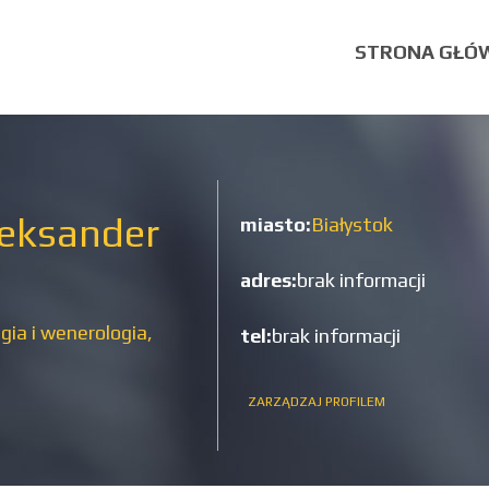
STRONA GŁÓ
leksander
miasto:
Białystok
adres:
brak informacji
ia i wenerologia,
tel:
brak informacji
ZARZĄDZAJ PROFILEM